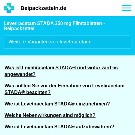
Hauptinhalt
Beipackzetteln.de
Tog
nav
Levetiracetam STADA 250 mg Filmtabletten -
Beipackzettel
Weitere
Varianten von levetiracetam
Was ist Levetiracetam STADA® und wofür wird es
angewendet?
Was sollten Sie vor der Einnahme von Levetiracetam
STADA® beachten?
Wie ist Levetiracetam STADA® einzunehmen?
Welche Nebenwirkungen sind möglich?
Wie ist Levetiracetam STADA® aufzubewahren?