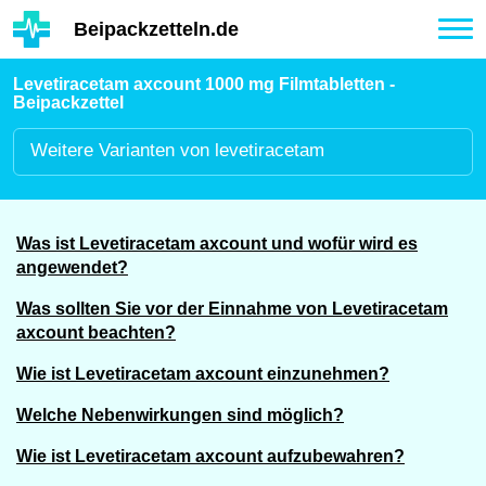
Hauptinhalt
Beipackzetteln.de
Tog
nav
Levetiracetam axcount 1000 mg Filmtabletten -
Beipackzettel
Weitere
Varianten von levetiracetam
Was ist Levetiracetam axcount und wofür wird es
angewendet?
Was sollten Sie vor der Einnahme von Levetiracetam
axcount beachten?
Wie ist Levetiracetam axcount einzunehmen?
Welche Nebenwirkungen sind möglich?
Wie ist Levetiracetam axcount aufzubewahren?