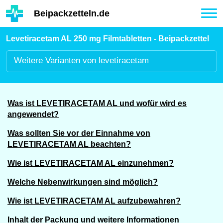
Hauptinhalt
Beipackzetteln.de
Tog
nav
Levetiracetam AL 250 mg Filmtabletten - Beipackzettel
Weitere
Varianten von levetiracetam
Was ist LEVETIRACETAM AL und wofür wird es
angewendet?
Was sollten Sie vor der Einnahme von
LEVETIRACETAM AL beachten?
Wie ist LEVETIRACETAM AL einzunehmen?
Welche Nebenwirkungen sind möglich?
Wie ist LEVETIRACETAM AL aufzubewahren?
Inhalt der Packung und weitere Informationen