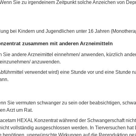
 Wenn Sie zu irgendeinem Zeitpunkt solche Anzeichen von De
ndlung bei Kindern und Jugendlichen unter 16 Jahren (Monother
zentrat zusammen mit anderen Arzneimitteln
 Sie andere Arzneimittel einnehmen/ anwenden, kürzlich and
l einzunehmen/ anzuwenden.
s Abführmittel verwendet wird) eine Stunde vor und eine Stunde
ann.
enn Sie vermuten schwanger zu sein oder beabsichtigen, schwa
en Arzt um Rat.
vetiracetam HEXAL Konzentrat während der Schwangerschaft nic
nicht vollständig ausgeschlossen werden. In Tierversuchen hat
älle benötigen, unerwünschte Wirkungen auf die Reproduktion gez