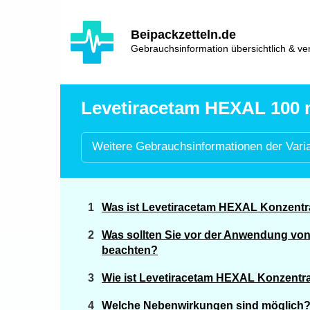
Hauptinhalt
Hlavní
Beipackzetteln.de
navigace
Gebrauchsinformation übersichtlich & ver
Levetiracetam HEXAL 100 m
Weitere
Gebrauchsinformationen der
Vari
Was ist Levetiracetam HEXAL Konzentr
Was sollten Sie vor der Anwendung vo
beachten?
Wie ist Levetiracetam HEXAL Konzent
Welche Nebenwirkungen sind möglich