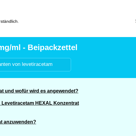
ständlich.
g/ml - Beipackzettel
anten von levetiracetam
at und wofür wird es angewendet?
n Levetiracetam HEXAL Konzentrat
rat anzuwenden?
?