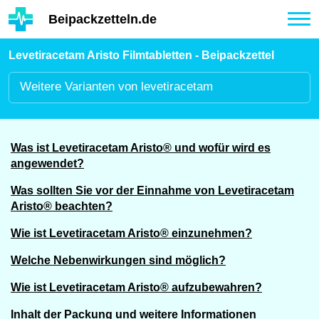
Hauptinhalt
Beipackzetteln.de
Tog
nav
Levetiracetam Aristo Filmtabletten - Beipackzettel
Weitere
Varianten von levetiracetam
Was ist Levetiracetam Aristo® und wofür wird es
angewendet?
Was sollten Sie vor der Einnahme von Levetiracetam
Aristo® beachten?
Wie ist Levetiracetam Aristo® einzunehmen?
Welche Nebenwirkungen sind möglich?
Wie ist Levetiracetam Aristo® aufzubewahren?
Inhalt der Packung und weitere Informationen