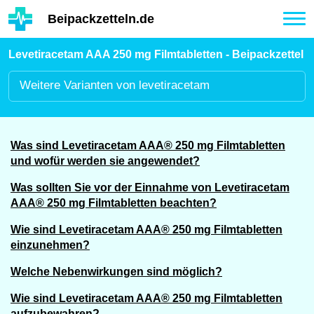
Hauptinhalt
Beipackzetteln.de
Tog
nav
Levetiracetam AAA 250 mg Filmtabletten - Beipackzettel
Weitere
Varianten von levetiracetam
Was sind Levetiracetam AAA® 250 mg Filmtabletten
und wofür werden sie angewendet?
Was sollten Sie vor der Einnahme von Levetiracetam
AAA® 250 mg Filmtabletten beachten?
Wie sind Levetiracetam AAA® 250 mg Filmtabletten
einzunehmen?
Welche Nebenwirkungen sind möglich?
Wie sind Levetiracetam AAA® 250 mg Filmtabletten
aufzubewahren?