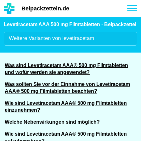
Hauptinhalt
Beipackzetteln.de
Tog
nav
Levetiracetam AAA 500 mg Filmtabletten - Beipackzettel
Weitere
Varianten von levetiracetam
Was sind Levetiracetam AAA® 500 mg Filmtabletten
und wofür werden sie angewendet?
Was sollten Sie vor der Einnahme von Levetiracetam
AAA® 500 mg Filmtabletten beachten?
Wie sind Levetiracetam AAA® 500 mg Filmtabletten
einzunehmen?
Welche Nebenwirkungen sind möglich?
Wie sind Levetiracetam AAA® 500 mg Filmtabletten
aufzubewahren?