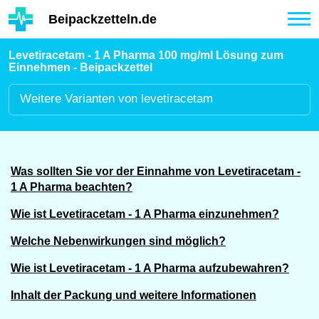
Hauptinhalt
Beipackzetteln.de
Tog
nav
Levetiracetam - 1 A Pharma 100 mg/ml Lösung zum
Einnehmen - Beipackzettel
Weitere
Varianten von levetiracetam
Was sollten Sie vor der Einnahme von Levetiracetam -
1 A Pharma beachten?
Wie ist Levetiracetam - 1 A Pharma einzunehmen?
Welche Nebenwirkungen sind möglich?
Wie ist Levetiracetam - 1 A Pharma aufzubewahren?
Inhalt der Packung und weitere Informationen