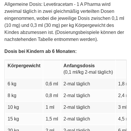
Allgemeine Dosis: Levetiracetam - 1 A Pharma wird
zweimal täglich in zwei gleichmäßig verteilten Dosen
eingenommen, wobei die jeweilige Dosis zwischen 0,1 ml
(10 mg) und 0,3 ml (30 mg) per kg Körpergewicht des
Kindes abzumessen ist. (Dosierungsbeispiele können der
nachstehenden Tabelle entnommen werden).
Dosis bei Kindern ab 6 Monaten:
Körpergewicht
Anfangsdosis
(0,1 ml/kg 2-mal täglich)
6 kg
0,6 ml
2-mal täglich
1,8 ml
8 kg
0,8 ml
2-mal täglich
2,4 ml
10 kg
1 ml
2-mal täglich
3 ml
15 kg
1,5 ml
2-mal täglich
4,5 ml
20 kg
2 ml
2-mal täglich
6 ml