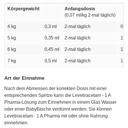
Körpergewicht
Anfangsdosis
(0,07 ml/kg 2-mal täglich)
4 kg
0,3 ml
2-mal täglich
0,8
5 kg
0,35 ml
2-mal täglich
1,0
6 kg
0,45 ml
2-mal täglich
1,2
7 kg
0,5 ml
2-mal täglich
1,5
Art der Einnahme
Nach dem Abmessen der korrekten Dosis mit einer
entsprechenden Spritze kann die Levetiracetam - 1 A
Pharma-Lösung zum Einnehmen in einem Glas Wasser
oder einer Babyflasche verdünnt werden. Sie können
Levetiracetam - 1 A Pharma mit oder ohne Nahrung
einnehmen.