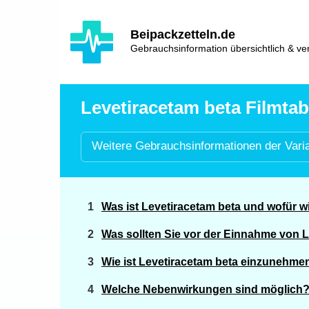
Hauptinhalt
Hlavní
Beipackzetteln.de
navigace
Gebrauchsinformation übersichtlich & ver
Levetiracetam beta Filmtabl
Weitere
Gebrauchsinformationen der
Vari
Was ist Levetiracetam beta und wofür 
Was sollten Sie vor der Einnahme von 
Wie ist Levetiracetam beta einzunehme
Welche Nebenwirkungen sind möglich