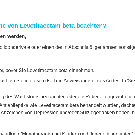
me von Levetiracetam beta beachten?
men werden,
lidonderivate oder einen der in Abschnitt 6. genannten sonstige
ker, bevor Sie Levetiracetam beta einnehmen.
chten Sie in diesem Fall die Anweisungen Ihres Arztes. Er/Sie
g des Wachstums beobachten oder die Pubertät ungewöhnlich ver
Antiepileptika wie Levetiracetam beta behandelt wurden, dachte 
nzeichen von Depression und/oder Suizidgedanken haben, benac
 Behandlung (Monotherapie) bei Kindern und Jugendlichen unter