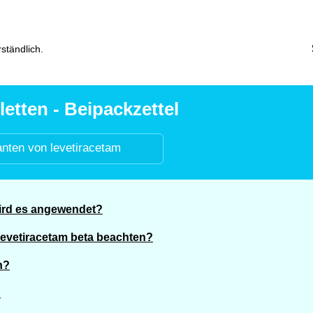
ständlich.
etten - Beipackzettel
anten von levetiracetam
wird es angewendet?
Levetiracetam beta beachten?
n?
?