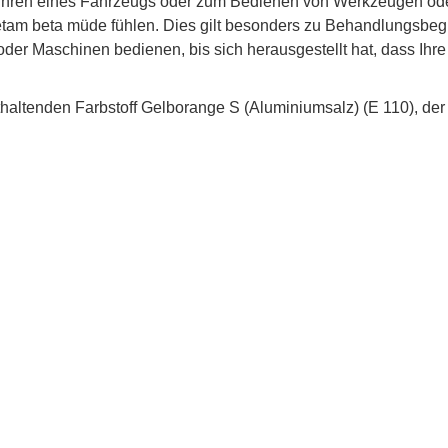
Führen eines Fahrzeugs oder zum Bedienen von Werkzeugen ode
etam beta müde fühlen. Dies gilt besonders zu Behandlungsbegi
er Maschinen bedienen, bis sich herausgestellt hat, dass Ihre 
haltenden Farbstoff Gelborange S (Aluminiumsalz) (E 110), der