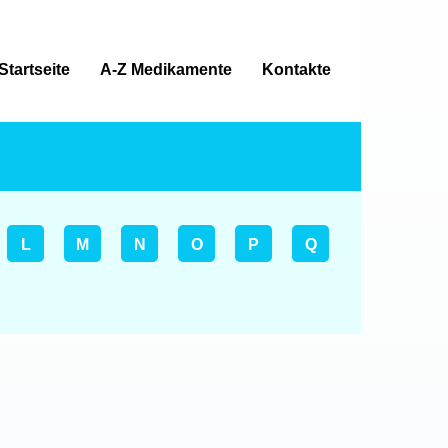
Startseite
A-Z Medikamente
Kontakte
L
M
N
O
P
Q