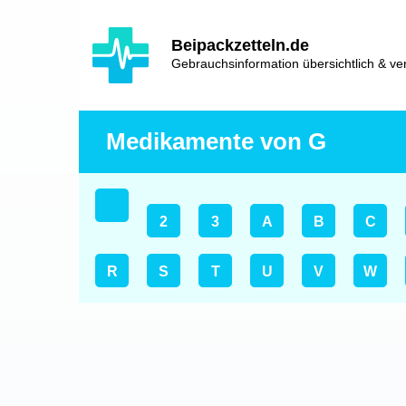
Hauptinhalt
Hlavní
Beipackzetteln.de
navigace
Gebrauchsinformation übersichtlich & ver
Medikamente von G
2
3
A
B
C
R
S
T
U
V
W