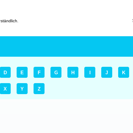
ständlich.
D
E
F
G
H
I
J
K
X
Y
Z