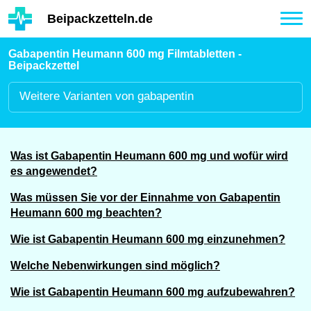
Hauptinhalt
Beipackzetteln.de
Tog
nav
Gabapentin Heumann 600 mg Filmtabletten -
Beipackzettel
Weitere
Varianten von gabapentin
Was ist Gabapentin Heumann 600 mg und wofür wird
es angewendet?
Was müssen Sie vor der Einnahme von Gabapentin
Heumann 600 mg beachten?
Wie ist Gabapentin Heumann 600 mg einzunehmen?
Welche Nebenwirkungen sind möglich?
Wie ist Gabapentin Heumann 600 mg aufzubewahren?