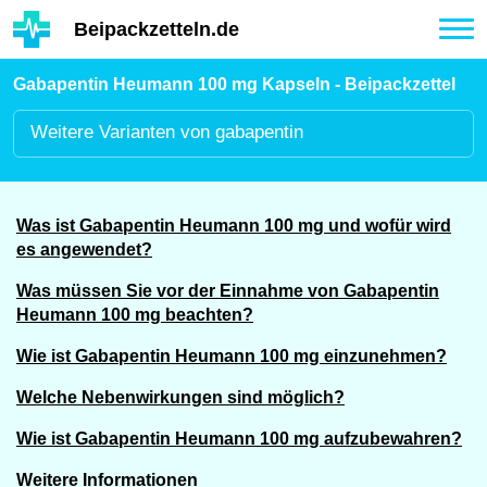
Hauptinhalt
Beipackzetteln.de
Tog
nav
Gabapentin Heumann 100 mg Kapseln - Beipackzettel
Weitere
Varianten von gabapentin
Was ist Gabapentin Heumann 100 mg und wofür wird
es angewendet?
Was müssen Sie vor der Einnahme von Gabapentin
Heumann 100 mg beachten?
Wie ist Gabapentin Heumann 100 mg einzunehmen?
Welche Nebenwirkungen sind möglich?
Wie ist Gabapentin Heumann 100 mg aufzubewahren?
Weitere Informationen