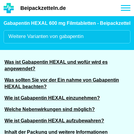
Hauptinhalt
Beipackzetteln.de
Tog
nav
Gabapentin HEXAL 600 mg Filmtabletten - Beipackzettel
Weitere
Varianten von gabapentin
Was ist Gabapentin HEXAL und wofür wird es
angewendet?
Was sollten Sie vor der Ein nahme von Gabapentin
HEXAL beachten?
Wie ist Gabapentin HEXAL einzunehmen?
Welche Nebenwirkungen sind möglich?
Wie ist Gabapentin HEXAL aufzubewahren?
Inhalt der Packung und weitere Informationen