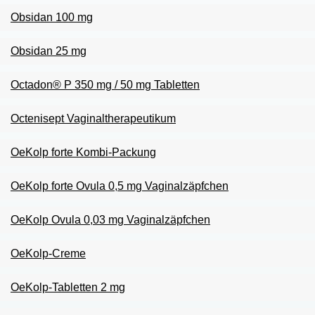
Obsidan 100 mg
Obsidan 25 mg
Octadon® P 350 mg / 50 mg Tabletten
Octenisept Vaginaltherapeutikum
OeKolp forte Kombi-Packung
OeKolp forte Ovula 0,5 mg Vaginalzäpfchen
OeKolp Ovula 0,03 mg Vaginalzäpfchen
OeKolp-Creme
OeKolp-Tabletten 2 mg