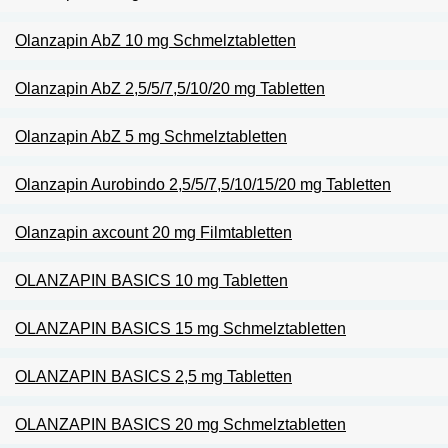
Olanzapin AbZ 10 mg Schmelztabletten
Olanzapin AbZ 2,5/5/7,5/10/20 mg Tabletten
Olanzapin AbZ 5 mg Schmelztabletten
Olanzapin Aurobindo 2,5/5/7,5/10/15/20 mg Tabletten
Olanzapin axcount 20 mg Filmtabletten
OLANZAPIN BASICS 10 mg Tabletten
OLANZAPIN BASICS 15 mg Schmelztabletten
OLANZAPIN BASICS 2,5 mg Tabletten
OLANZAPIN BASICS 20 mg Schmelztabletten