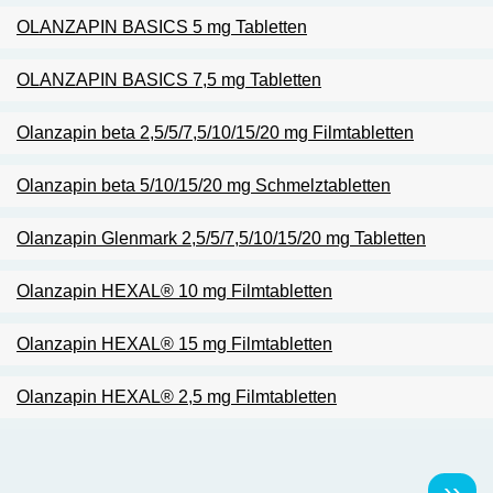
OLANZAPIN BASICS 5 mg Tabletten
OLANZAPIN BASICS 7,5 mg Tabletten
Olanzapin beta 2,5/5/7,5/10/15/20 mg Filmtabletten
Olanzapin beta 5/10/15/20 mg Schmelztabletten
Olanzapin Glenmark 2,5/5/7,5/10/15/20 mg Tabletten
Olanzapin HEXAL® 10 mg Filmtabletten
Olanzapin HEXAL® 15 mg Filmtabletten
Olanzapin HEXAL® 2,5 mg Filmtabletten
Pagination
Násl
››