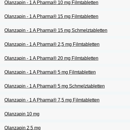
Olanzapin - 1 A Pharma® 10 mg Filmtabletten
Olanzapin - 1 A Pharma® 15 mg Filmtabletten
Olanzapin - 1 A Pharma® 15 mg Schmelztabletten
Olanzapin - 1 A Pharma® 2,5 mg Filmtabletten
Olanzapin - 1 A Pharma® 20 mg Filmtabletten
Olanzapin - 1 A Pharma® 5 mg Filmtabletten
Olanzapin - 1 A Pharma® 5 mg Schmelztabletten
Olanzapin - 1 A Pharma® 7,5 mg Filmtabletten
Olanzapin 10 mg
Olanzapin 2,5 mg