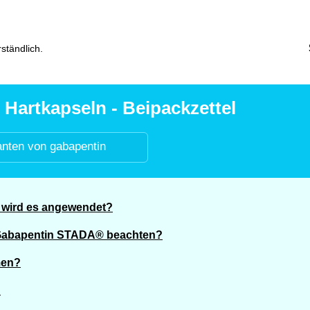
ständlich.
artkapseln - Beipackzettel
anten von gabapentin
 wird es angewendet?
n Gabapentin STADA® beachten?
men?
?