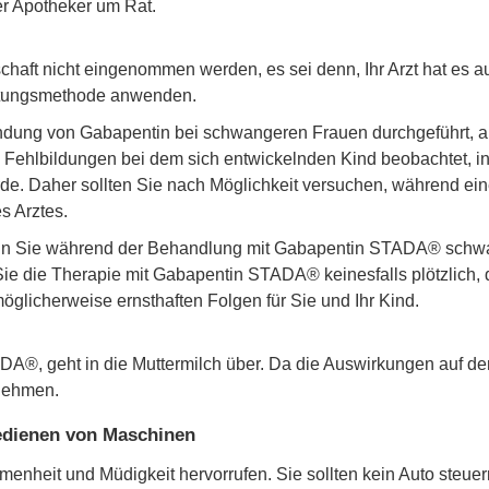
er Apotheker um Rat.
aft nicht eingenommen werden, es sei denn, Ihr Arzt hat es a
hütungsmethode anwenden.
ndung von Gabapentin bei schwangeren Frauen durchgeführt, ab
on Fehlbildungen bei dem sich entwickelnden Kind beobachtet, 
de. Daher sollten Sie nach Möglichkeit versuchen, während ein
s Arztes.
wenn Sie während der Behandlung mit Gabapentin STADA® schw
e die Therapie mit Gabapentin STADA® keinesfalls plötzlich, d
öglicherweise ernsthaften Folgen für Sie und Ihr Kind.
A®, geht in die Muttermilch über. Da die Auswirkungen auf den 
nehmen.
Bedienen von Maschinen
eit und Müdigkeit hervorrufen. Sie sollten kein Auto steuer