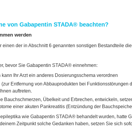
ahme von Gabapentin STADA® beachten?
ommen werden
einen der in Abschnitt 6 genannten sonstigen Bestandteile dies
eker, bevor Sie Gabapentin STADA® einnehmen:
 kann Ihr Arzt ein anderes Dosierungsschema verordnen
ur Entfernung von Abbauprodukten bei Funktionsstörungen der N
hnen auftreten.
Bauchschmerzen, Übelkeit und Erbrechen, entwickeln, setzen Sie
ptome einer akuten Pankreatitis (Entzündung der Bauchspeiche
tiepileptika wie Gabapentin STADA® behandelt wurden, hatte Ge
einem Zeitpunkt solche Gedanken haben, setzen Sie sich sofort