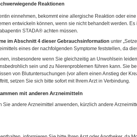
 schwerwiegende Reaktionen
pentin einnehmen, bekommt eine allergische Reaktion oder ei
lemen entwickeln können, wenn sie nicht behandelt werden. Es i
Gabapentin STADA® achten müssen.
me im Abschnitt 4 dieser Gebrauchsinformation
unter „Setze
imittels eines der nachfolgenden Symptome feststellen, da di
en, insbesondere wenn Sie gleichzeitig an Unwohlsein leiden
nsbedrohlich sein und zu Nierenproblemen führen kann. Sie b
issen von Blutuntersuchungen (vor allem einen Anstieg der Kr
tt, setzen Sie sich bitte sofort mit Ihrem Arzt in Verbindung.
mmen mit anderen Arzneimitteln
nn Sie andere Arzneimittel anwenden, kürzlich andere Arzneimi
enthalten, informieren Sie bitte Ihren Arzt oder Apotheker, d