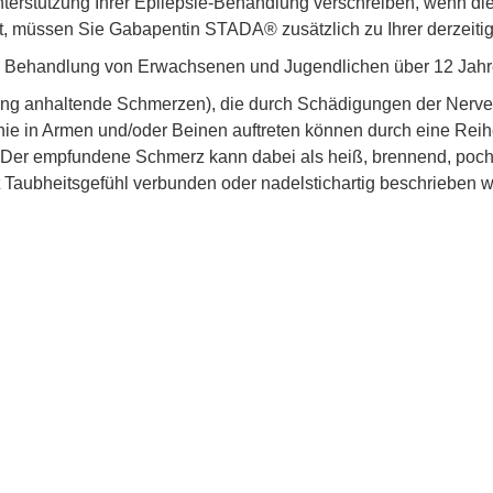
terstützung Ihrer Epilepsie-Behandlung verschreiben, wenn die
net, müssen Sie Gabapentin STADA® zusätzlich zu Ihrer derzei
n Behandlung von Erwachsenen und Jugendlichen über 12 Ja
ng anhaltende Schmerzen), die durch Schädigungen der Nerve
inie in Armen und/oder Beinen auftreten können durch eine Rei
. Der empfundene Schmerz kann dabei als heiß, brennend, poch
mit Taubheitsgefühl verbunden oder nadelstichartig beschrieben 