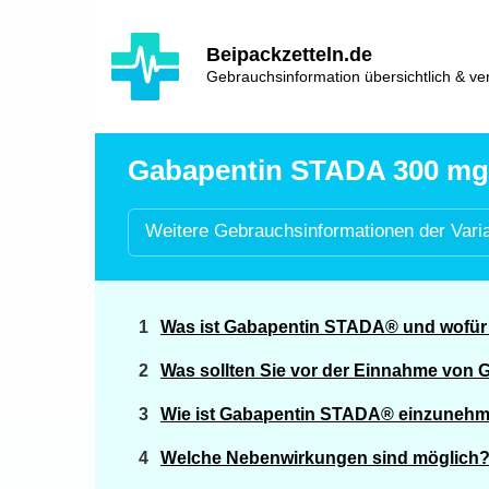
Hauptinhalt
Hlavní
Beipackzetteln.de
navigace
Gebrauchsinformation übersichtlich & ver
Gabapentin STADA 300 mg H
Weitere
Gebrauchsinformationen der
Vari
Was ist Gabapentin STADA® und wofür
Was sollten Sie vor der Einnahme vo
Wie ist Gabapentin STADA® einzuneh
Welche Nebenwirkungen sind möglich