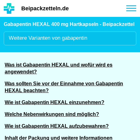
Hauptinhalt
Beipackzetteln.de
Tog
nav
Gabapentin HEXAL 400 mg Hartkapseln - Beipackzettel
Weitere
Varianten von gabapentin
Was ist Gabapentin HEXAL und wofür wird es
angewendet?
Was sollten Sie vor der Einnahme von Gabapentin
HEXAL beachten?
Wie ist Gabapentin HEXAL einzunehmen?
Welche Nebenwirkungen sind möglich?
Wie ist Gabapentin HEXAL aufzubewahren?
Inhalt der Packung und weitere Informationen