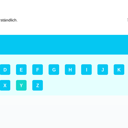
ständlich.
D
E
F
G
H
I
J
K
X
Y
Z