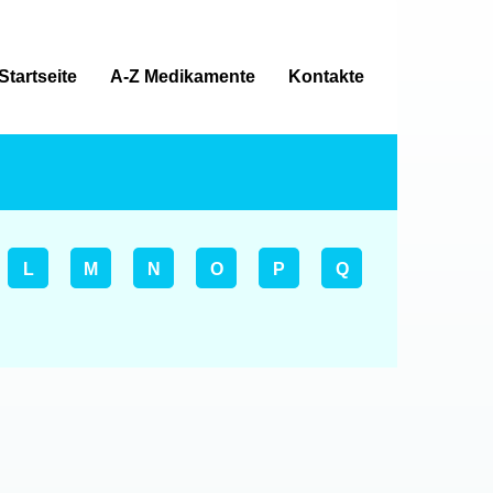
Startseite
A-Z Medikamente
Kontakte
L
M
N
O
P
Q