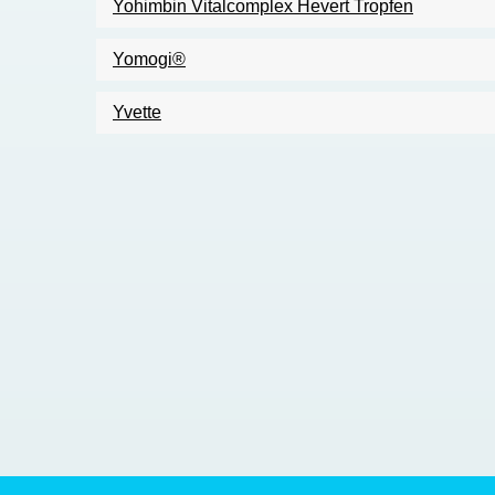
Yohimbin Vitalcomplex Hevert Tropfen
Yomogi®
Yvette