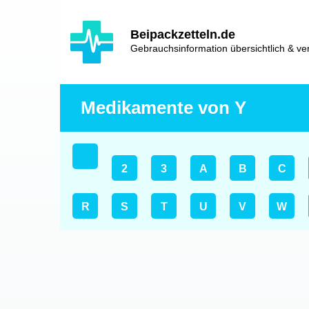
Hauptinhalt
Hlavní
Beipackzetteln.de
navigace
Gebrauchsinformation übersichtlich & ver
Medikamente von Y
2
3
A
B
C
R
S
T
U
V
W