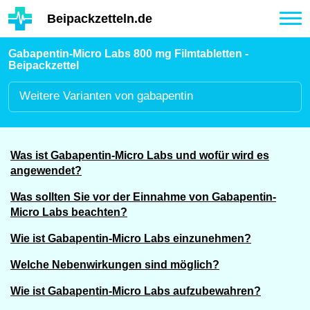
Hauptinhalt
Beipackzetteln.de
Tog
nav
Gabapentin-Micro Labs 800 mg Filmtabletten -
Beipackzettel
Weitere
Varianten von gabapentin
Was ist Gabapentin-Micro Labs und wofür wird es
angewendet?
Was sollten Sie vor der Einnahme von Gabapentin-
Micro Labs beachten?
Wie ist Gabapentin-Micro Labs einzunehmen?
Welche Nebenwirkungen sind möglich?
Wie ist Gabapentin-Micro Labs aufzubewahren?