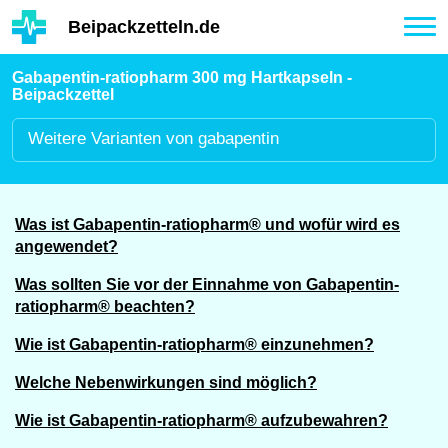
Hauptinhalt
Beipackzetteln.de
Tog
nav
Gabapentin-ratiopharm 300 mg Hartkapseln -
Beipackzettel
Weitere
Varianten von gabapentin
Was ist Gabapentin-ratiopharm® und wofür wird es
angewendet?
Was sollten Sie vor der Einnahme von Gabapentin-
ratiopharm® beachten?
Wie ist Gabapentin-ratiopharm® einzunehmen?
Welche Nebenwirkungen sind möglich?
Wie ist Gabapentin-ratiopharm® aufzubewahren?