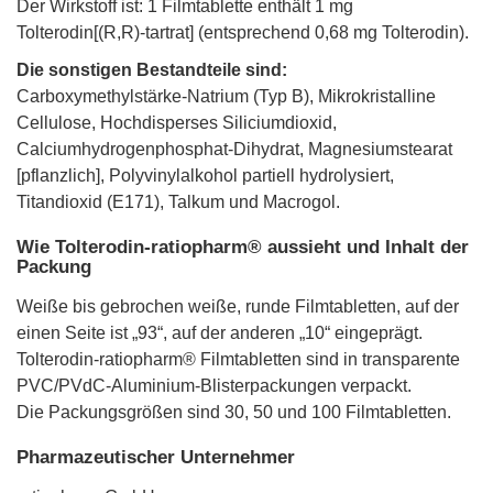
Der Wirkstoff ist: 1 Filmtablette enthält 1 mg
Tolterodin[(R,R)-tartrat] (entsprechend 0,68 mg Tolterodin).
Die sonstigen Bestandteile sind:
Carboxymethylstärke-Natrium (Typ B), Mikrokristalline
Cellulose, Hochdisperses Siliciumdioxid,
Calciumhydrogenphosphat-Dihydrat, Magnesiumstearat
[pflanzlich], Polyvinylalkohol partiell hydrolysiert,
Titandioxid (E171), Talkum und Macrogol.
Wie Tolterodin-ratiopharm® aussieht und Inhalt der
Packung
Weiße bis gebrochen weiße, runde Filmtabletten, auf der
einen Seite ist „93“, auf der anderen „10“ eingeprägt.
Tolterodin-ratiopharm® Filmtabletten sind in transparente
PVC/PVdC-Aluminium-Blisterpackungen verpackt.
Die Packungsgrößen sind 30, 50 und 100 Filmtabletten.
Pharmazeutischer Unternehmer