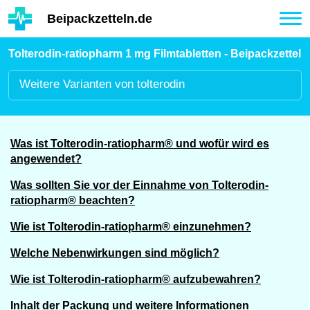
Hauptinhalt
Beipackzetteln.de
Tog
nav
Tolterodin-ratiopharm 1 mg Filmtabletten - Beipackzettel
Weitere
Varianten von tolterodin
Was ist Tolterodin-ratiopharm® und wofür wird es
angewendet?
Was sollten Sie vor der Einnahme von Tolterodin-
ratiopharm® beachten?
Wie ist Tolterodin-ratiopharm® einzunehmen?
Welche Nebenwirkungen sind möglich?
Wie ist Tolterodin-ratiopharm® aufzubewahren?
Inhalt der Packung und weitere Informationen