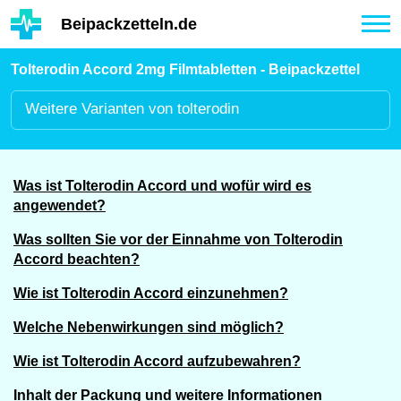
Hauptinhalt
Beipackzetteln.de
Tog
nav
Tolterodin Accord 2mg Filmtabletten - Beipackzettel
Weitere
Varianten von tolterodin
Was ist Tolterodin Accord und wofür wird es
angewendet?
Was sollten Sie vor der Einnahme von Tolterodin
Accord beachten?
Wie ist Tolterodin Accord einzunehmen?
Welche Nebenwirkungen sind möglich?
Wie ist Tolterodin Accord aufzubewahren?
Inhalt der Packung und weitere Informationen