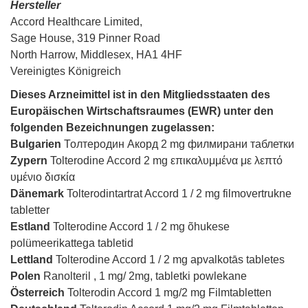
Hersteller
Accord Healthcare Limited,
Sage House, 319 Pinner Road
North Harrow, Middlesex, HA1 4HF
Vereinigtes Königreich
Dieses Arzneimittel ist in den Mitgliedsstaaten des
Europäischen Wirtschaftsraumes (EWR) unter den
folgenden Bezeichnungen zugelassen:
Bulgarien
Толтеродин Акорд 2 mg филмирани таблетки
Zypern
Tolterodine Accord 2 mg επικαλυμμένα με λεπτό
υμένιο δισκία
Dänemark
Tolterodintartrat Accord 1 / 2 mg filmovertrukne
tabletter
Estland
Tolterodine Accord 1 / 2 mg õhukese
polümeerikattega tabletid
Lettland
Tolterodine Accord 1 / 2 mg apvalkotās tabletes
Polen
Ranolteril , 1 mg/ 2mg, tabletki powlekane
Österreich
Tolterodin Accord 1 mg/2 mg Filmtabletten