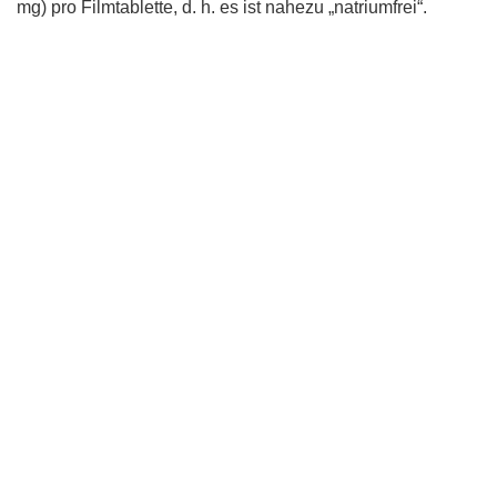
mg) pro Filmtablette, d. h. es ist nahezu „natriumfrei“.