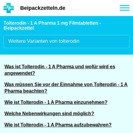
Hauptinhalt
Beipackzetteln.de
Tog
nav
Tolterodin - 1 A Pharma 1 mg Filmtabletten -
Beipackzettel
Weitere
Varianten von tolterodin
Was ist Tolterodin - 1 A Pharma und wofür wird es
angewendet?
Was müssen Sie vor der Einnahme von Tolterodin - 1 A
Pharma beachten?
Wie ist Tolterodin - 1 A Pharma einzunehmen?
Welche Nebenwirkungen sind möglich?
Wie ist Tolterodin - 1 A Pharma aufzubewahren?