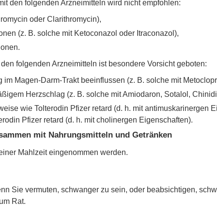
 den folgenden Arzneimitteln wird nicht empfohlen:
hromycin oder Clarithromycin),
onen (z. B. solche mit Ketoconazol oder Itraconazol),
ionen.
en folgenden Arzneimitteln ist besondere Vorsicht geboten:
g im Magen-Darm-Trakt beeinflussen (z. B. solche mit Metoclop
ßigem Herzschlag (z. B. solche mit Amiodaron, Sotalol, Chinidi
eise wie Tolterodin Pfizer retard (d. h. mit antimuskarinergen E
din Pfizer retard (d. h. mit cholinergen Eigenschaften).
zusammen mit Nahrungsmitteln und Getränken
zu einer Mahlzeit eingenommen werden.
enn Sie vermuten, schwanger zu sein, oder beabsichtigen, sch
 um Rat.