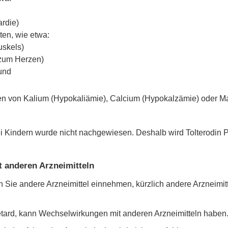
rdie)
en, wie etwa:
uskels)
 zum Herzen)
und
nen von Kalium (Hypokaliämie), Calcium (Hypokalzämie) oder 
bei Kindern wurde nicht nachgewiesen. Deshalb wird Tolterodin P
t anderen Arzneimitteln
nn Sie andere Arzneimittel einnehmen, kürzlich andere Arzneim
r retard, kann Wechselwirkungen mit anderen Arzneimitteln haben