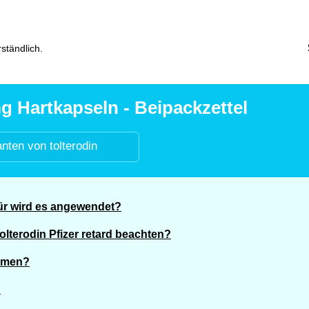
ständlich.
mg Hartkapseln - Beipackzettel
anten von tolterodin
für wird es angewendet?
olterodin Pfizer retard beachten?
ehmen?
?