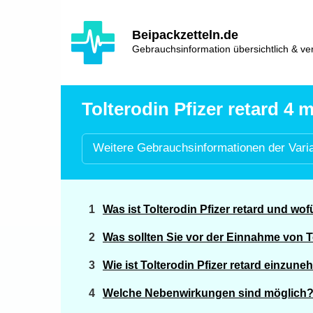
Hauptinhalt
Hlavní
Beipackzetteln.de
navigace
Gebrauchsinformation übersichtlich & ver
Tolterodin Pfizer retard 4 
Weitere
Gebrauchsinformationen der
Vari
Was ist Tolterodin Pfizer retard und wo
Was sollten Sie vor der Einnahme von T
Wie ist Tolterodin Pfizer retard einzun
Welche Nebenwirkungen sind möglich