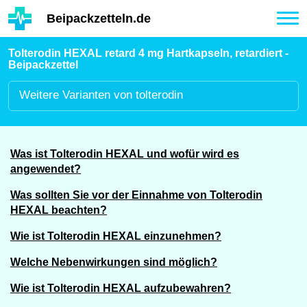
Hauptinhalt
Beipackzetteln.de
Tog
nav
Tolterodin HEXAL retard 4 mg Hartkapseln, retardiert -
Beipackzettel
Weitere
Varianten von tolterodin
Was ist Tolterodin HEXAL und wofür wird es
angewendet?
Was sollten Sie vor der Einnahme von Tolterodin
HEXAL beachten?
Wie ist Tolterodin HEXAL einzunehmen?
Welche Nebenwirkungen sind möglich?
Wie ist Tolterodin HEXAL aufzubewahren?