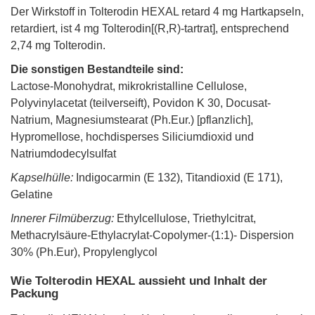
Der Wirkstoff in Tolterodin HEXAL retard 4 mg Hartkapseln,
retardiert, ist 4 mg Tolterodin[(R,R)-tartrat], entsprechend
2,74 mg Tolterodin.
Die sonstigen Bestandteile sind:
Lactose-Monohydrat, mikrokristalline Cellulose,
Polyvinylacetat (teilverseift), Povidon K 30, Docusat-
Natrium, Magnesiumstearat (Ph.Eur.) [pflanzlich],
Hypromellose, hochdisperses Siliciumdioxid und
Natriumdodecylsulfat
Kapselhülle:
Indigocarmin (E 132), Titandioxid (E 171),
Gelatine
Innerer Filmüberzug:
Ethylcellulose, Triethylcitrat,
Methacrylsäure-Ethylacrylat-Copolymer-(1:1)- Dispersion
30% (Ph.Eur), Propylenglycol
Wie Tolterodin HEXAL aussieht und Inhalt der
Packung