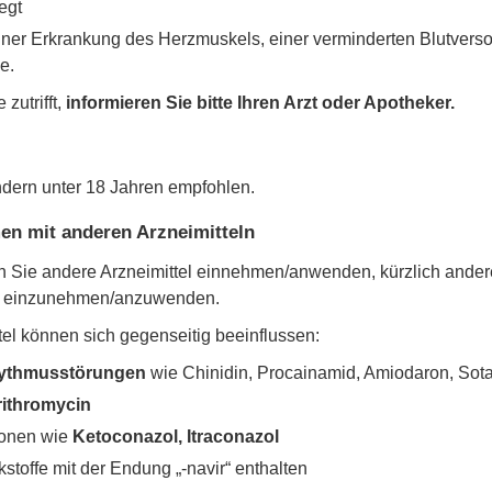
egt
 einer Erkrankung des Herzmuskels, einer verminderten Blutver
e.
zutrifft,
informieren Sie bitte Ihren Arzt oder Apotheker.
indern unter 18 Jahren empfohlen.
n mit anderen Arzneimitteln
enn Sie andere Arzneimittel einnehmen/anwenden, kürzlich and
el einzunehmen/anzuwenden.
el können sich gegenseitig beeinflussen:
rhythmusstörungen
wie Chinidin, Procainamid, Amiodaron, Sota
rithromycin
tionen wie
Ketoconazol, Itraconazol
stoffe mit der Endung „-navir“ enthalten