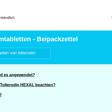
ständlich.
tabletten - Beipackzettel
anten von tolterodin
ird es angewendet?
 Tolterodin HEXAL beachten?
?
?