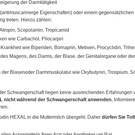
Steigerung der Darmtätigkeit
(antimuscarinerge Eigenschaften) oder einem gegensätzlichen
g treten. Hierzu zählen:
e Atropin, Scopolamin, Tropicamid
ken wie Carbachol, Pilocarpin
Krankheit wie Biperiden, Bornaprin, Metixen, Procyclidin, Trih
des Magens, des Darms, der Blase, der Genitalorgane oder der
 der Blasenoder Darmmuskulatur wie Oxybutynin, Trospium, Sol
der Schwangerschaft liegen keine ausreichenden Erfahrungen v
AL nicht während der Schwangerschaft anwenden.
Informier
nen.
terodin HEXAL in die Muttermilch übergeht. Daher
dürfen Sie To
len Arzneimitteln Ihren Arzt oder Apotheker um Rat.