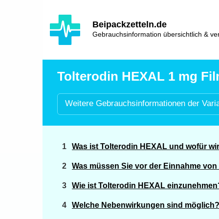
Hauptinhalt
Hlavní
Beipackzetteln.de
navigace
Gebrauchsinformation übersichtlich & ver
Tolterodin HEXAL 1 mg Film
Weitere
Gebrauchsinformationen der
Vari
Was ist Tolterodin HEXAL und wofür w
Was müssen Sie vor der Einnahme von
Wie ist Tolterodin HEXAL einzunehmen
Welche Nebenwirkungen sind möglich