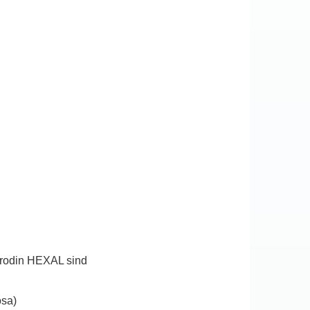
erodin HEXAL sind
osa)