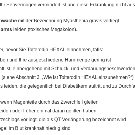
Ihr Sehvermögen vermindert ist und diese Erkrankung nicht ausr
hwäche
mit der Bezeichnung Myasthenia gravis vorliegt
darms
leiden (toxisches Megakolon).
er, bevor Sie Tolterodin HEXAL einnehmen, falls:
ben und Ihre ausgeschiedene Harnmenge gering ist
aft ist, einhergehend mit Schluck- und Verdauungsbeschwerde
 (siehe Abschnitt 3. „Wie ist Tolterodin HEXAL einzunehmen?“)
eiden, die gelegentlich bei Diabetikern auftritt und zu Durchfa
h. wenn Magenteile durch das Zwerchfell gleiten
iden oder früher einmal daran gelitten haben
zschlags vorliegt, die als QT-Verlängerung bezeichnet wird
el im Blut krankhaft niedrig sind