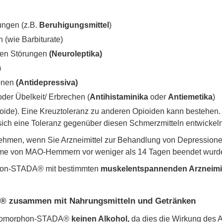
ungen (z.B.
Beruhigungsmittel
)
 (wie Barbiturate)
hen Störungen
(Neuroleptika)
)
ionen
(Antidepressiva)
oder Übelkeit/ Erbrechen (
Antihistaminika
oder
Antiemetika
)
oide). Eine Kreuztoleranz zu anderen Opioiden kann bestehen.
ich eine Toleranz gegenüber diesen Schmerzmitteln entwickeln
hmen, wenn Sie Arzneimittel zur Behandlung von Depression
e von MAO-Hemmern vor weniger als 14 Tagen beendet wurd
phon-STADA® mit bestimmten
muskelentspannenden Arzneimit
 zusammen mit Nahrungsmitteln und Getränken
ydromorphon-STADA®
keinen Alkohol,
da dies die Wirkung des A