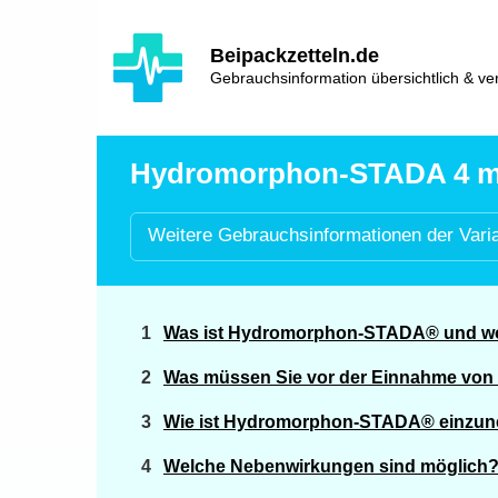
Hauptinhalt
Hlavní
Beipackzetteln.de
navigace
Gebrauchsinformation übersichtlich & ver
Hydromorphon-STADA 4 mg 
Weitere
Gebrauchsinformationen der
Vari
Was ist Hydromorphon-STADA® und wo
Was müssen Sie vor der Einnahme v
Wie ist Hydromorphon-STADA® einzu
Welche Nebenwirkungen sind möglich