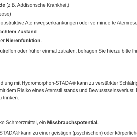
de
(z.B. Addisonsche Krankheit)
eose)
h obstruktive Atemwegserkrankungen oder verminderte Atemrese
chtem Zustand
der
Nierenfunktion.
reffen oder früher einmal zutrafen, befragen Sie hierzu bitte Ih
lung mit Hydromorphon-STADA® kann zu verstärkter Schläfrig
it dem Risiko eines Atemstillstands und Bewusstseinsverlust.
trinken.
ke Schmerzmittel, ein
Missbrauchspotential.
STADA® kann zu einer geistigen (psychischen) oder körperlic