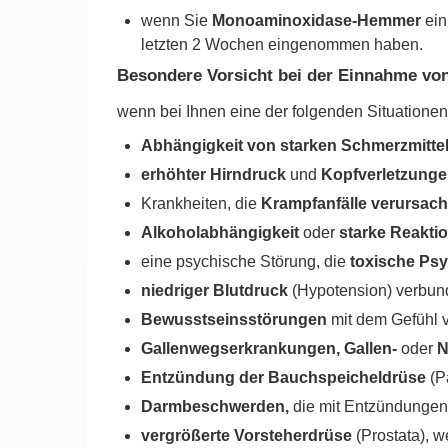
wenn Sie
Monoaminoxidase-Hemmer
ein
letzten 2 Wochen eingenommen haben.
Besondere Vorsicht bei der Einnahme vo
wenn bei Ihnen eine der folgenden Situationen 
Abhängigkeit von starken Schmerzmitte
erhöhter Hirndruck
und
Kopfverletzung
Krankheiten, die
Krampfanfälle verursac
Alkoholabhängigkeit
oder
starke Reakti
eine psychische Störung, die
toxische Ps
niedriger Blutdruck
(Hypotension) verbun
Bewusstseinsstörungen
mit dem Gefühl
Gallenwegserkrankungen, Gallen-
oder
N
Entzündung der Bauchspeicheldrüse
(Pa
Darmbeschwerden,
die mit Entzündunge
vergrößerte Vorsteherdrüse
(Prostata), 