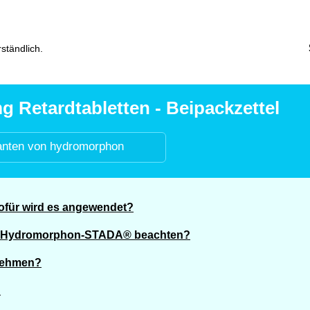
ständlich.
Retardtabletten - Beipackzettel
anten von hydromorphon
für wird es angewendet?
on Hydromorphon-STADA® beachten?
nehmen?
?