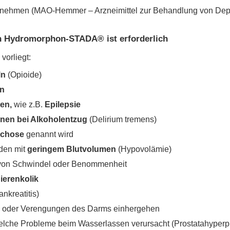
nehmen (MAO-Hemmer – Arzneimittel zur Behandlung von Depre
n Hydromorphon-STADA® ist erforderlich
vorliegt:
ln
(Opioide)
en
hen,
wie z.B.
Epilepsie
onen bei Alkoholentzug
(Delirium tremens)
ychose
genannt wird
den mit
geringem Blutvolumen
(Hypovolämie)
 von Schwindel oder Benommenheit
ierenkolik
nkreatitis)
n oder Verengungen des Darms einhergehen
welche Probleme beim Wasserlassen verursacht (Prostatahyperp