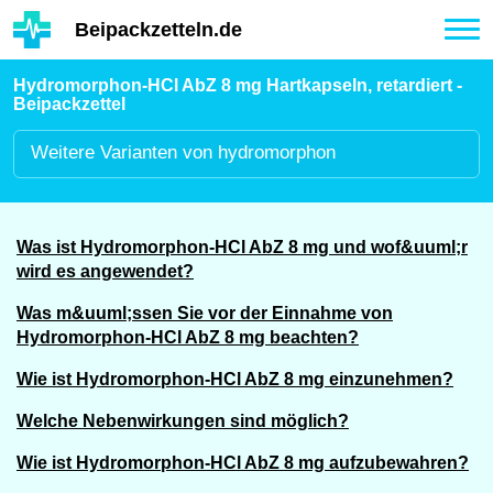
Hauptinhalt
Beipackzetteln.de
Tog
nav
Hydromorphon-HCl AbZ 8 mg Hartkapseln, retardiert -
Beipackzettel
Weitere
Varianten von hydromorphon
Was ist Hydromorphon-HCl AbZ 8 mg und wof&uuml;r
wird es angewendet?
Was m&uuml;ssen Sie vor der Einnahme von
Hydromorphon-HCl AbZ 8 mg beachten?
Wie ist Hydromorphon-HCl AbZ 8 mg einzunehmen?
Welche Nebenwirkungen sind möglich?
Wie ist Hydromorphon-HCl AbZ 8 mg aufzubewahren?