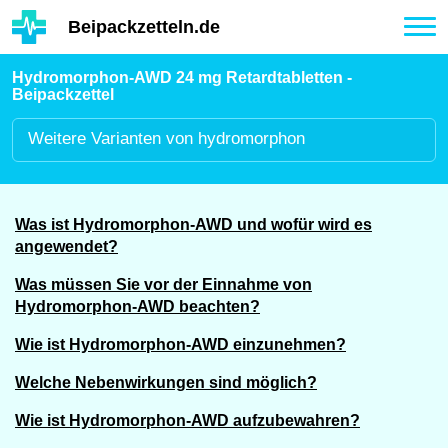
Hauptinhalt
Beipackzetteln.de
Tog
nav
Hydromorphon-AWD 24 mg Retardtabletten -
Beipackzettel
Weitere
Varianten von hydromorphon
Was ist Hydromorphon-AWD und wofür wird es
angewendet?
Was müssen Sie vor der Einnahme von
Hydromorphon-AWD beachten?
Wie ist Hydromorphon-AWD einzunehmen?
Welche Nebenwirkungen sind möglich?
Wie ist Hydromorphon-AWD aufzubewahren?