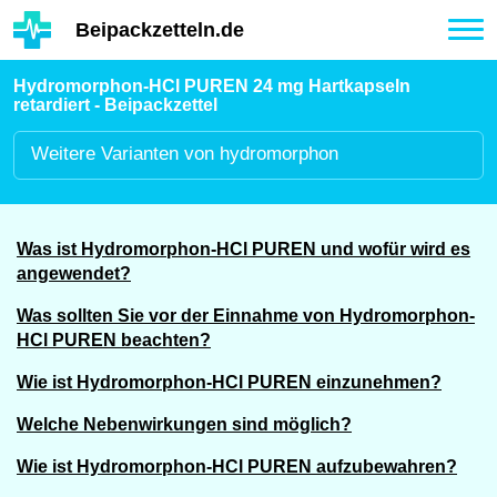
Hauptinhalt
Beipackzetteln.de
Tog
nav
Hydromorphon-HCl PUREN 24 mg Hartkapseln
retardiert - Beipackzettel
Weitere
Varianten von hydromorphon
Was ist Hydromorphon-HCl PUREN und wofür wird es
angewendet?
Was sollten Sie vor der Einnahme von Hydromorphon-
HCl PUREN beachten?
Wie ist Hydromorphon-HCl PUREN einzunehmen?
Welche Nebenwirkungen sind möglich?
Wie ist Hydromorphon-HCl PUREN aufzubewahren?