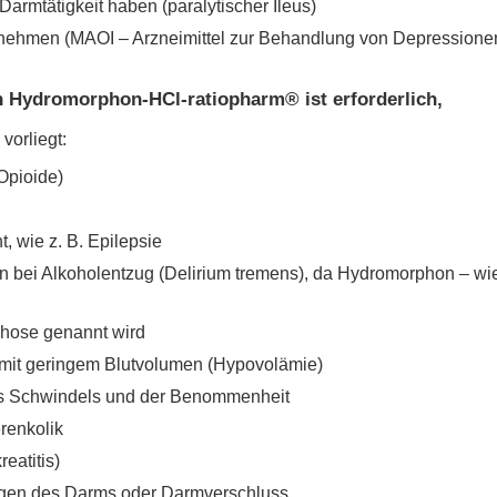
rmtätigkeit haben (paralytischer Ileus)
en (MAOI – Arzneimittel zur Behandlung von Depressionen), 
n Hydromorphon-HCl-ratiopharm® ist erforderlich,
vorliegt:
Opioide)
, wie z. B. Epilepsie
n bei Alkoholentzug (Delirium tremens), da Hydromorphon – wie
chose genannt wird
 mit geringem Blutvolumen (Hypovolämie)
es Schwindels und der Benommenheit
renkolik
eatitis)
gen des Darms oder Darmverschluss