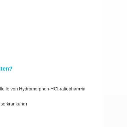
hten?
ndteile von Hydromorphon-HCl-ratiopharm®
gserkrankung)