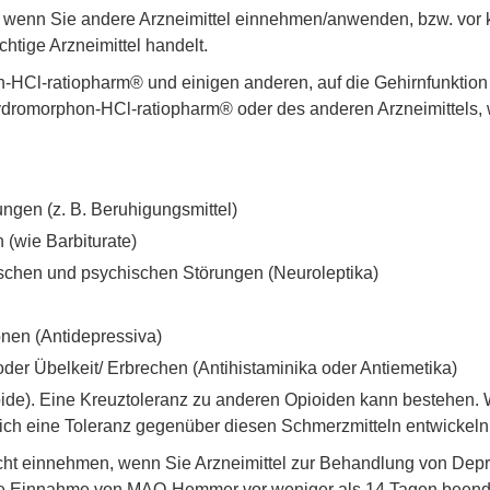
eker, wenn Sie andere Arzneimittel einnehmen/anwenden, bzw. 
htige Arzneimittel handelt.
-HCl-ratiopharm® und einigen anderen, auf die Gehirnfunktion
romorphon-HCl-ratiopharm® oder des anderen Arzneimittels, wi
ngen (z. B. Beruhigungsmittel)
 (wie Barbiturate)
ischen und psychischen Störungen (Neuroleptika)
nen (Antidepressiva)
oder Übelkeit/ Erbrechen (Antihistaminika oder Antiemetika)
ide). Eine Kreuztoleranz zu anderen Opioiden kann bestehen. 
ich eine Toleranz gegenüber diesen Schmerzmitteln entwickeln
cht einnehmen, wenn Sie Arzneimittel zur Behandlung von De
 Einnahme von MAO-Hemmer vor weniger als 14 Tagen beend