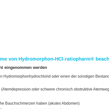
hme von Hydromorphon-HCl-ratiopharm® beac
cht eingenommen werden
gen Hydromorphonhydrochlorid oder einen der sonstigen Besta
 (Atemdepression oder schwere chronisch obstruktive Atemwe
che Bauchschmerzen haben (akutes Abdomen)