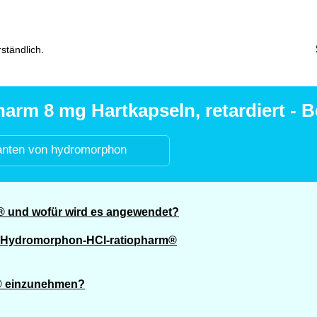
ständlich.
rm 8 mg Hartkapseln, retardiert - B
anten von hydromorphon
® und wofür wird es angewendet?
n Hydromorphon-HCl-ratiopharm®
® einzunehmen?
?