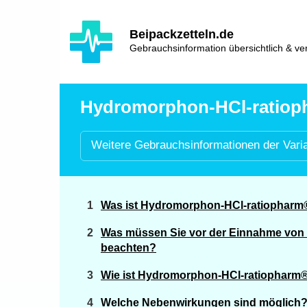
Hauptinhalt
Hlavní
Beipackzetteln.de
navigace
Gebrauchsinformation übersichtlich & ver
Hydromorphon-HCl-ratiopha
Weitere
Gebrauchsinformationen der
Vari
Was ist Hydromorphon-HCl-ratiopharm
Was müssen Sie vor der Einnahme vo
beachten?
Wie ist Hydromorphon-HCl-ratiopharm
Welche Nebenwirkungen sind möglich