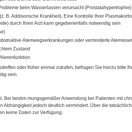
e Probleme beim Wasserlassen verursacht (Prostatahypertrophie)
. B. Addisonsche Krankheit). Eine Kontrolle Ihrer Plasmakorti
de) durch Ihren Arzt kann gegebenenfalls notwendig sein
se)
 obstruktive Atemwegserkrankungen oder verminderte Atemreser
ächtem Zustand
Nierenfunktion
reffen oder früher einmal zutrafen, befragen Sie hierzu bitte Ih
tig sein.
l. Bei bestim mungsgemäßer Anwendung bei Patienten mit chron
 Abhängigkeit jedoch deutlich vermindert. Über die tatsächlic
en keine Daten zur Verfügung.