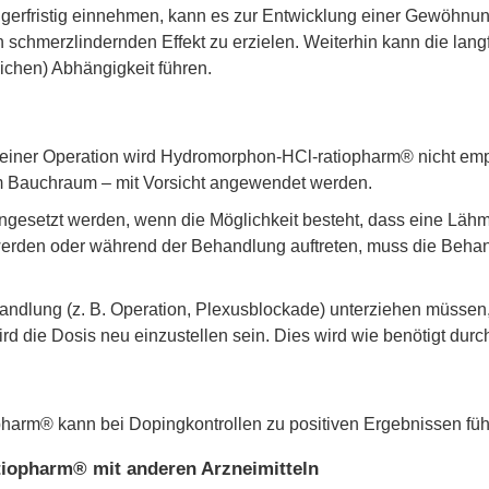
rfristig einnehmen, kann es zur Entwicklung einer Gewöhnung
chmerzlindernden Effekt zu erzielen. Weiterhin kann die lan
ichen) Abhängigkeit führen.
h einer Operation wird Hydromorphon-HCl-ratiopharm® nicht em
im Bauchraum – mit Vorsicht angewendet werden.
gesetzt werden, wenn die Möglichkeit besteht, dass eine Lähmun
utet werden oder während der Behandlung auftreten, muss die Be
dlung (z. B. Operation, Plexusblockade) unterziehen müssen, s
 die Dosis neu einzustellen sein. Dies wird wie benötigt durc
rm® kann bei Dopingkontrollen zu positiven Ergebnissen füh
iopharm® mit anderen Arzneimitteln