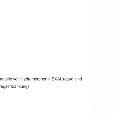
?
andteile von Hydromorphon-HEXAL retard sind
wegserkrankung)