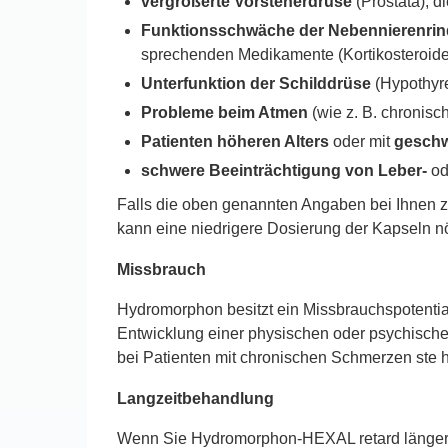
vergrößerte Vorsteherdrüse
(Prostata), d
Funktionsschwäche der Nebennierenrin
sprechenden Medikamente (Kortikosteroide)
Unterfunktion der Schilddrüse
(Hypothyr
Probleme beim Atmen
(wie z. B. chronis
Patienten höheren Alters
oder mit
geschw
schwere Beeinträchtigung von Leber-
od
Falls die oben genannten Angaben bei Ihnen zut
kann eine niedrigere Dosierung der Kapseln nö
Missbrauch
Hydromorphon besitzt ein Missbrauchspotentia
Entwicklung einer physischen oder psychischen
bei Patienten mit chronischen Schmerzen ste 
Langzeitbehandlung
Wenn Sie Hydromorphon-HEXAL retard längerfr