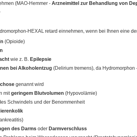
nehmen (MAO-Hemmer -
Arzneimittel zur Behandlung von De
.
Hydromorphon-HEXAL retard einnehmen, wenn bei Ihnen eine der 
ln
(Opioide)
en
sacht
wie z. B.
Epilepsie
onen bei Alkoholentzug
(Delirium tremens), da Hydromorphon -
ychose
genannt wird
n mit
geringem Blutvolumen
(Hypovolämie)
des Schwindels und der Benommenheit
ierenkolik
nkreatitis)
ngen des Darms
oder
Darmverschluss