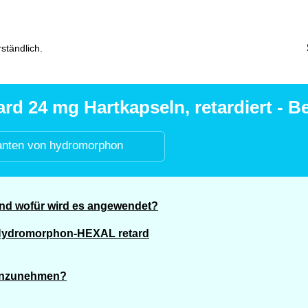
ständlich.
 24 mg Hartkapseln, retardiert - Be
anten von hydromorphon
nd wofür wird es angewendet?
 Hydromorphon-HEXAL retard
einzunehmen?
?