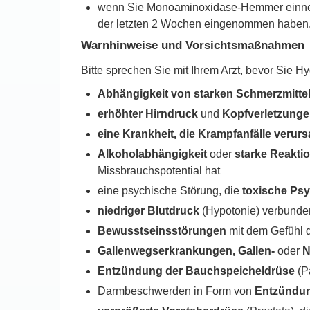
wenn Sie Monoaminoxidase-Hemmer ein
der letzten 2 Wochen eingenommen haben
Warnhinweise und Vorsichtsmaßnahmen
Bitte sprechen Sie mit Ihrem Arzt, bevor Sie 
Abhängigkeit von starken Schmerzmitte
erhöhter Hirndruck
und
Kopfverletzung
eine Krankheit, die Krampfanfälle verur
Alkoholabhängigkeit
oder
starke Reakti
Missbrauchspotential hat
eine psychische Störung, die
toxische Ps
niedriger Blutdruck
(Hypotonie) verbunde
Bewusstseinsstörungen
mit dem Gefühl 
Gallenwegserkrankungen, Gallen-
oder
N
Entzündung der Bauchspeicheldrüse
(Pa
Darmbeschwerden in Form von
Entzündu