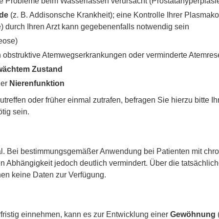
ie Probleme beim Wasserlassen verursacht (Prostatahyperplasi
de
(z. B. Addisonsche Krankheit); eine Kontrolle Ihrer Plasmako
 durch Ihren Arzt kann gegebenenfalls notwendig sein
eose)
ch obstruktive Atemwegserkrankungen oder verminderte Atemres
ächtem Zustand
er
Nierenfunktion
reffen oder früher einmal zutrafen, befragen Sie hierzu bitte Ih
tig sein.
l. Bei bestimmungsgemäßer Anwendung bei Patienten mit chron
 Abhängigkeit jedoch deutlich vermindert. Über die tatsächlic
hen keine Daten zur Verfügung.
istig einnehmen, kann es zur Entwicklung einer
Gewöhnung