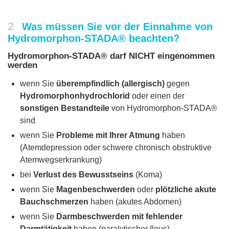
2
Was müssen Sie vor der Einnahme von
Hydromorphon-STADA® beachten?
Hydromorphon-STADA® darf NICHT eingenommen
werden
wenn Sie
überempfindlich (allergisch)
gegen
Hydromorphonhydrochlorid
oder einen der
sonstigen Bestandteile
von Hydromorphon-STADA®
sind
wenn Sie
Probleme mit Ihrer Atmung
haben
(Atemdepression oder schwere chronisch obstruktive
Atemwegserkrankung)
bei
Verlust des Bewusstseins
(Koma)
wenn Sie
Magenbeschwerden
oder
plötzliche akute
Bauchschmerzen
haben (akutes Abdomen)
wenn Sie
Darmbeschwerden mit fehlender
Darmtätigkeit
haben (paralytischer Ileus)