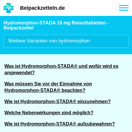
Hauptinhalt
Beipackzetteln.de
Tog
nav
Hydromorphon-STADA 16 mg Retardtabletten -
Beipackzettel
Weitere
Varianten von hydromorphon
Was ist Hydromorphon-STADA® und wofür wird es
angewendet?
Was müssen Sie vor der Einnahme von
Hydromorphon-STADA® beachten?
Wie ist Hydromorphon-STADA® einzunehmen?
Welche Nebenwirkungen sind möglich?
Wie ist Hydromorphon-STADA® aufzubewahren?