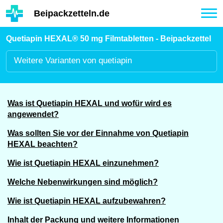
Hauptinhalt
Beipackzetteln.de
Tog
nav
Quetiapin HEXAL® 50 mg Filmtabletten - Beipackzettel
Weitere
Varianten von quetiapin
Was ist Quetiapin HEXAL und wofür wird es
angewendet?
Was sollten Sie vor der Einnahme von Quetiapin
HEXAL beachten?
Wie ist Quetiapin HEXAL einzunehmen?
Welche Nebenwirkungen sind möglich?
Wie ist Quetiapin HEXAL aufzubewahren?
Inhalt der Packung und weitere Informationen