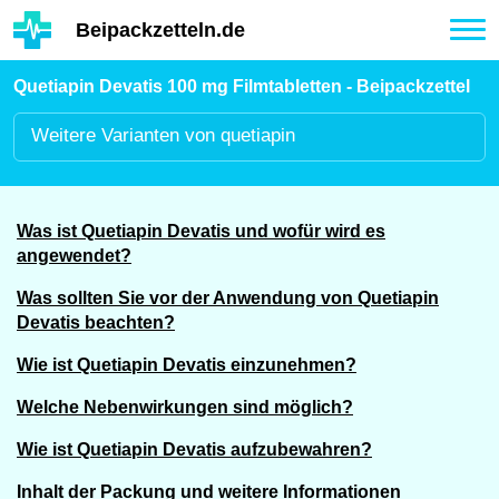
Hauptinhalt
Beipackzetteln.de
Tog
nav
Quetiapin Devatis 100 mg Filmtabletten - Beipackzettel
Weitere
Varianten von quetiapin
Was ist Quetiapin Devatis und wofür wird es
angewendet?
Was sollten Sie vor der Anwendung von Quetiapin
Devatis beachten?
Wie ist Quetiapin Devatis einzunehmen?
Welche Nebenwirkungen sind möglich?
Wie ist Quetiapin Devatis aufzubewahren?
Inhalt der Packung und weitere Informationen