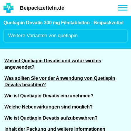
Hauptinhalt
Beipackzetteln.de
Tog
nav
Quetiapin Devatis 300 mg Filmtabletten - Beipackzettel
Weitere
Varianten von quetiapin
Was ist Quetiapin Devatis und wofür wird es
angewendet?
Was sollten Sie vor der Anwendung von Quetiapin
Devatis beachten?
Wie ist Quetiapin Devatis einzunehmen?
Welche Nebenwirkungen sind möglich?
Wie ist Quetiapin Devatis aufzubewahren?
Inhalt der Packung und weitere Informationen