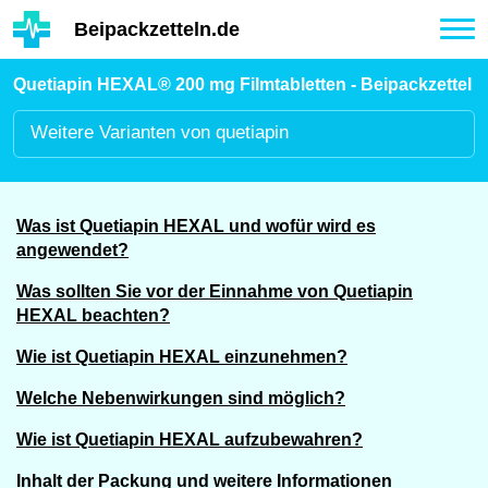
Hauptinhalt
Beipackzetteln.de
Tog
nav
Quetiapin HEXAL® 200 mg Filmtabletten - Beipackzettel
Weitere
Varianten von quetiapin
Was ist Quetiapin HEXAL und wofür wird es
angewendet?
Was sollten Sie vor der Einnahme von Quetiapin
HEXAL beachten?
Wie ist Quetiapin HEXAL einzunehmen?
Welche Nebenwirkungen sind möglich?
Wie ist Quetiapin HEXAL aufzubewahren?
Inhalt der Packung und weitere Informationen