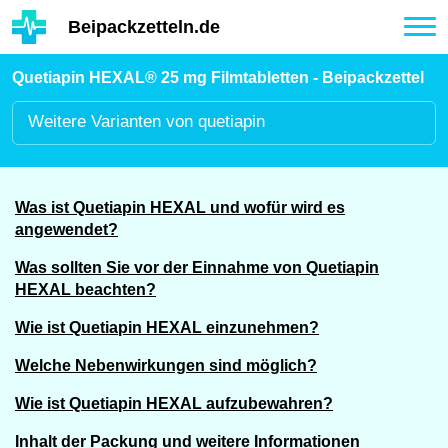
Hauptinhalt
Beipackzetteln.de
Tog
nav
Quetiapin HEXAL® 25 mg Filmtabletten - Beipackzettel
Weitere
Varianten von quetiapin
Was ist Quetiapin HEXAL und wofür wird es
angewendet?
Was sollten Sie vor der Einnahme von Quetiapin
HEXAL beachten?
Wie ist Quetiapin HEXAL einzunehmen?
Welche Nebenwirkungen sind möglich?
Wie ist Quetiapin HEXAL aufzubewahren?
Inhalt der Packung und weitere Informationen