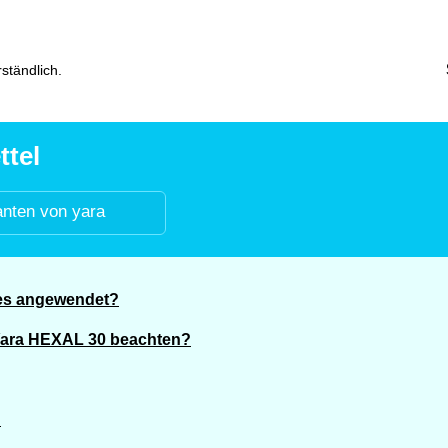
ständlich.
ttel
anten von yara
 es angewendet?
 Yara HEXAL 30 beachten?
?