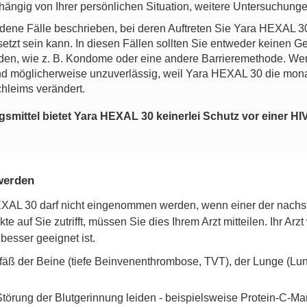
hängig von Ihrer persönlichen Situation, weitere Untersuchung
edene Fälle beschrieben, bei deren Auftreten Sie Yara HEXAL 30
tzt sein kann. In diesen Fällen sollten Sie entweder keinen G
n, wie z. B. Kondome oder eine andere Barrieremethode. Wen
d möglicherweise unzuverlässig, weil Yara HEXAL 30 die mon
hleims verändert.
ittel bietet Yara HEXAL 30 keinerlei Schutz vor einer HIV
werden
L 30 darf nicht eingenommen werden, wenn einer der nachstehe
 auf Sie zutrifft, müssen Sie dies Ihrem Arzt mitteilen. Ihr Ar
esser geeignet ist.
efäß der Beine (tiefe Beinvenenthrombose, TVT), der Lunge (L
Störung der Blutgerinnung leiden - beispielsweise Protein-C-Man