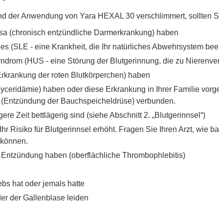
nd der Anwendung von Yara HEXAL 30 verschlimmert, sollten Sie
osa (chronisch entzündliche Darmerkrankung) haben
 (SLE - eine Krankheit, die Ihr natürliches Abwehrsystem beei
drom (HUS - eine Störung der Blutgerinnung, die zu Nierenve
Erkrankung der roten Blutkörperchen) haben
glyceridämie) haben oder diese Erkrankung in Ihrer Familie vor
is (Entzündung der Bauchspeicheldrüse) verbunden.
e Zeit bettlägerig sind (siehe Abschnitt 2. „Blutgerinnsel“)
r Risiko für Blutgerinnsel erhöht. Fragen Sie Ihren Arzt, wie b
können.
 Entzündung haben (oberflächliche Thrombophlebitis)
bs hat oder jemals hatte
er der Gallenblase leiden