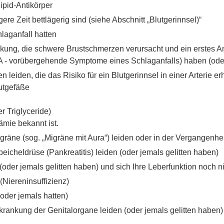
ipid-Antikörper
e Zeit bettlägerig sind (siehe Abschnitt „Blutgerinnsel)“
laganfall hatten
kung, die schwere Brustschmerzen verursacht und ein erstes An
IA - vorübergehende Symptome eines Schlaganfalls) haben (oder
 leiden, die das Risiko für ein Blutgerinnsel in einer Arterie 
utgefäße
r Triglyceride)
ämie bekannt ist.
äne (sog. „Migräne mit Aura“) leiden oder in der Vergangenhei
cheldrüse (Pankreatitis) leiden (oder jemals gelitten haben)
der jemals gelitten haben) und sich Ihre Leberfunktion noch ni
 (Niereninsuffizienz)
oder jemals hatten)
krankung der Genitalorgane leiden (oder jemals gelitten haben)