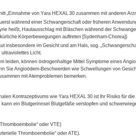
hnitt „Einnahme von Yara HEXAL 30 zusammen mit anderen Arzne
zuerst während einer Schwangerschaft oder früheren Anwendung
rphyrie heißt, Hautausschlag mit Bläschen während der Schwang
llkürliche Körperbewegungen auftreten [Sydenham-Chorea])
ut insbesondere im Gesicht und am Hals, sog. „Schwangerschaf
ultraviolettes Licht.
 leiden, können östrogenhaltige Mittel Symptome eines Angio
wenn Sie Angioödem-Beschwerden wie Schwellungen von Gesich
zusammen mit Atemproblemen bemerken.
len Kontrazeptivums wie Yara HEXAL 30 ist Ihr Risiko für die 
n kann ein Blutgerinnsel Blutgefäße verstopfen und schwerwie
e Thromboembolie“ oder VTE)
„arterielle Thromboembolie“ oder ATE).