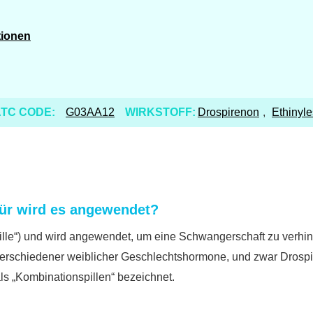
tionen
TC CODE:
G03AA12
WIRKSTOFF:
Drospirenon
,
Ethinyle
ür wird es angewendet?
Pille“) und wird angewendet, um eine Schwangerschaft zu verhin
verschiedener weiblicher Geschlechtshormone, und zwar Drospir
als „Kombinationspillen“ bezeichnet.