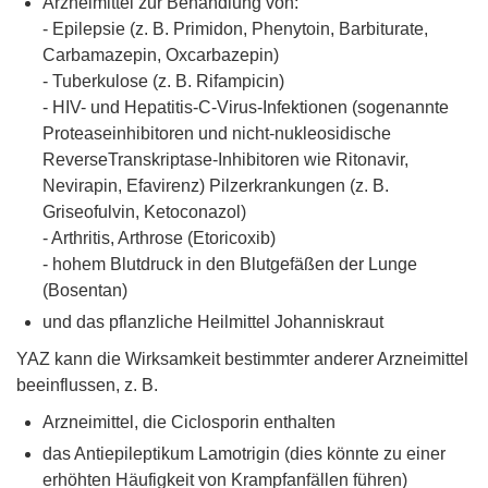
Arzneimittel zur Behandlung von:
- Epilepsie (z. B. Primidon, Phenytoin, Barbiturate,
Carbamazepin, Oxcarbazepin)
- Tuberkulose (z. B. Rifampicin)
- HIV- und Hepatitis-C-Virus-Infektionen (sogenannte
Proteaseinhibitoren und nicht-nukleosidische
ReverseTranskriptase-Inhibitoren wie Ritonavir,
Nevirapin, Efavirenz) Pilzerkrankungen (z. B.
Griseofulvin, Ketoconazol)
- Arthritis, Arthrose (Etoricoxib)
- hohem Blutdruck in den Blutgefäßen der Lunge
(Bosentan)
und das pflanzliche Heilmittel Johanniskraut
YAZ kann die Wirksamkeit bestimmter anderer Arzneimittel
beeinflussen, z. B.
Arzneimittel, die Ciclosporin enthalten
das Antiepileptikum Lamotrigin (dies könnte zu einer
erhöhten Häufigkeit von Krampfanfällen führen)