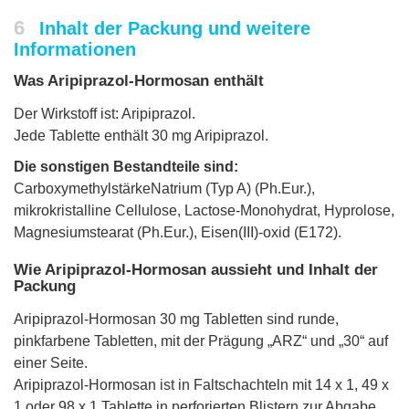
6
Inhalt der Packung und weitere
Informationen
Was Aripiprazol-Hormosan enthält
Der Wirkstoff ist: Aripiprazol.
Jede Tablette enthält 30 mg Aripiprazol.
Die sonstigen Bestandteile sind:
CarboxymethylstärkeNatrium (Typ A) (Ph.Eur.),
mikrokristalline Cellulose, Lactose-Monohydrat, Hyprolose,
Magnesiumstearat (Ph.Eur.), Eisen(III)-oxid (E172).
Wie Aripiprazol-Hormosan aussieht und Inhalt der
Packung
Aripiprazol-Hormosan 30 mg Tabletten sind runde,
pinkfarbene Tabletten, mit der Prägung „ARZ“ und „30“ auf
einer Seite.
Aripiprazol-Hormosan ist in Faltschachteln mit 14 x 1, 49 x
1 oder 98 x 1 Tablette in perforierten Blistern zur Abgabe