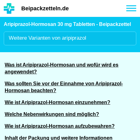
Hauptinhalt
Beipackzetteln.de
Tog
nav
Aripiprazol-Hormosan 30 mg Tabletten - Beipackzettel
Weitere
Varianten von aripiprazol
Was ist Aripiprazol-Hormosan und wofür wird es
angewendet?
Was sollten Sie vor der Einnahme von Aripiprazol-
Hormosan beachten?
Wie ist Aripiprazol-Hormosan einzunehmen?
Welche Nebenwirkungen sind möglich?
Wie ist Aripiprazol-Hormosan aufzubewahren?
Inhalt der Packung und weitere Informationen