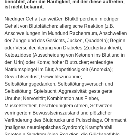
berichtet, aber die Häufigkeit, mit der diese auftreten,
ist nicht bekannt:
Niedriger Gehalt an weißen Blutkörperchen; niedriger
Gehalt von Blutplättchen; allergische Reaktion (z.B.
Anschwellungen im Mundund Rachenraum, Anschwellen
der Zunge und des Gesichts, Jucken, Quaddeln); Beginn
oder Verschlechterung von Diabetes (Zuckerkrankheit),
Ketoazidose (Ausscheidung von Ketonen ins Blut und in
den Urin) oder Koma; hoher Blutzucker; erniedrigte
Natriumspiegel im Blut; Appetitlosigkeit (Anorexia);
Gewichtsverlust; Gewichtszunahme;
Selbsttötungsgedanken, Selbsttötungsversuch und
Selbsttötung; Spielsucht; Aggressivität; gesteigerte
Unruhe; Nervosität; Kombination aus Fieber,
Muskelsteifheit, beschleunigtem Atmen, Schwitzen,
verringertem Bewusstseinszustand und plötzlicher
Veränderung des Blutdrucks und Pulsschlags, Ohnmacht
(malignes neuroleptisches Syndrom); Krampfanfall;
Serotonin-Syndrom (eine Reaktion, die Glücksgefühle,