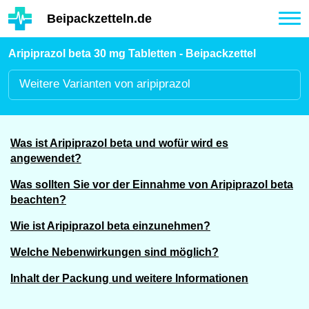
Hauptinhalt
Beipackzetteln.de
Tog
nav
Aripiprazol beta 30 mg Tabletten - Beipackzettel
Weitere
Varianten von aripiprazol
Was ist Aripiprazol beta und wofür wird es
angewendet?
Was sollten Sie vor der Einnahme von Aripiprazol beta
beachten?
Wie ist Aripiprazol beta einzunehmen?
Welche Nebenwirkungen sind möglich?
Inhalt der Packung und weitere Informationen