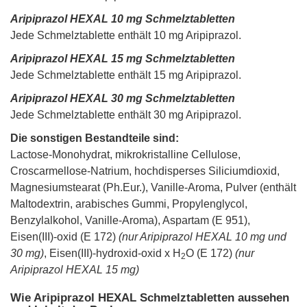
Aripiprazol HEXAL 10 mg Schmelztabletten
Jede Schmelztablette enthält 10 mg Aripiprazol.
Aripiprazol HEXAL 15 mg Schmelztabletten
Jede Schmelztablette enthält 15 mg Aripiprazol.
Aripiprazol HEXAL 30 mg Schmelztabletten
Jede Schmelztablette enthält 30 mg Aripiprazol.
Die sonstigen Bestandteile sind:
Lactose-Monohydrat, mikrokristalline Cellulose,
Croscarmellose-Natrium, hochdisperses Siliciumdioxid,
Magnesiumstearat (Ph.Eur.), Vanille-Aroma, Pulver (enthält
Maltodextrin, arabisches Gummi, Propylenglycol,
Benzylalkohol, Vanille-Aroma), Aspartam (E 951),
Eisen(III)-oxid (E 172)
(nur Aripiprazol HEXAL 10 mg und
30 mg)
, Eisen(III)-hydroxid-oxid x H
O (E 172)
(nur
2
Aripiprazol HEXAL 15 mg)
Wie Aripiprazol HEXAL Schmelztabletten aussehen