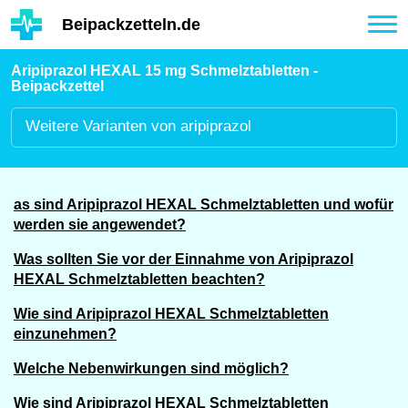
Hauptinhalt
Beipackzetteln.de
Tog
nav
Aripiprazol HEXAL 15 mg Schmelztabletten -
Beipackzettel
Weitere
Varianten von aripiprazol
as sind Aripiprazol HEXAL Schmelztabletten und wofür
werden sie angewendet?
Was sollten Sie vor der Einnahme von Aripiprazol
HEXAL Schmelztabletten beachten?
Wie sind Aripiprazol HEXAL Schmelztabletten
einzunehmen?
Welche Nebenwirkungen sind möglich?
Wie sind Aripiprazol HEXAL Schmelztabletten