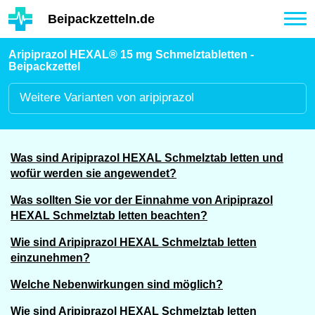
Hauptinhalt
Beipackzetteln.de
Tog
nav
Aripiprazol HEXAL® 15 mg Schmelztabletten -
Beipackzettel
Weitere
Varianten von aripiprazol
Was sind Aripiprazol HEXAL Schmelztab letten und
wofür werden sie angewendet?
Was sollten Sie vor der Einnahme von Aripiprazol
HEXAL Schmelztab letten beachten?
Wie sind Aripiprazol HEXAL Schmelztab letten
einzunehmen?
Welche Nebenwirkungen sind möglich?
Wie sind Aripiprazol HEXAL Schmelztab letten