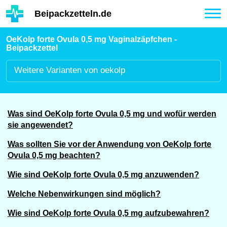
Hauptinhalt
Beipackzetteln.de
Tog
nav
OeKolp forte Ovula 0,5 mg Vaginalzäpfchen -
Beipackzettel
Weitere
Varianten von oekolp
Was sind OeKolp forte Ovula 0,5 mg und wofür werden
sie angewendet?
Was sollten Sie vor der Anwendung von OeKolp forte
Ovula 0,5 mg beachten?
Wie sind OeKolp forte Ovula 0,5 mg anzuwenden?
Welche Nebenwirkungen sind möglich?
Wie sind OeKolp forte Ovula 0,5 mg aufzubewahren?