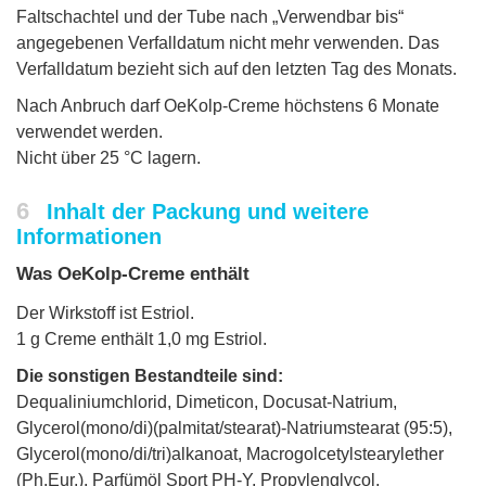
Faltschachtel und der Tube nach „Verwendbar bis“
angegebenen Verfalldatum nicht mehr verwenden. Das
Verfalldatum bezieht sich auf den letzten Tag des Monats.
Nach Anbruch darf OeKolp-Creme höchstens 6 Monate
verwendet werden.
Nicht über 25 °C lagern.
6
Inhalt der Packung und weitere
Informationen
Was OeKolp-Creme enthält
Der Wirkstoff ist Estriol.
1 g Creme enthält 1,0 mg Estriol.
Die sonstigen Bestandteile sind:
Dequaliniumchlorid, Dimeticon, Docusat-Natrium,
Glycerol(mono/di)(palmitat/stearat)-Natriumstearat (95:5),
Glycerol(mono/di/tri)alkanoat, Macrogolcetylstearylether
(Ph.Eur.), Parfümöl Sport PH-Y, Propylenglycol,