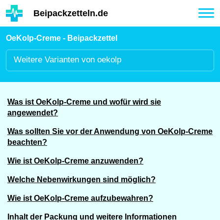
Hauptinhalt
Beipackzetteln.de
Tog
nav
OeKolp-Creme - Beipackzettel
Weitere
Varianten von oekolp
Was ist OeKolp-Creme und wofür wird sie
angewendet?
Was sollten Sie vor der Anwendung von OeKolp-Creme
beachten?
Wie ist OeKolp-Creme anzuwenden?
Welche Nebenwirkungen sind möglich?
Wie ist OeKolp-Creme aufzubewahren?
Inhalt der Packung und weitere Informationen