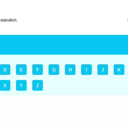
ständlich.
D
E
F
G
H
I
J
K
X
Y
Z