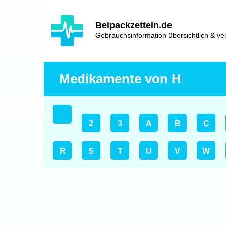
Hauptinhalt
Hlavní
Beipackzetteln.de
navigace
Gebrauchsinformation übersichtlich & ver
Medikamente von H
2
3
A
B
C
R
S
T
U
V
W