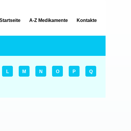
Startseite
A-Z Medikamente
Kontakte
L
M
N
O
P
Q