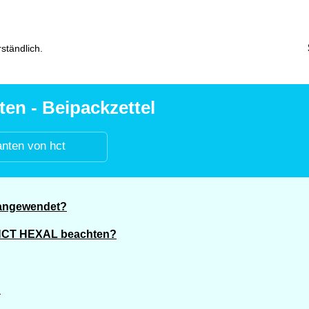
ständlich.
n - Beipackzettel
anten von hct
 angewendet?
n HCT HEXAL beachten?
?