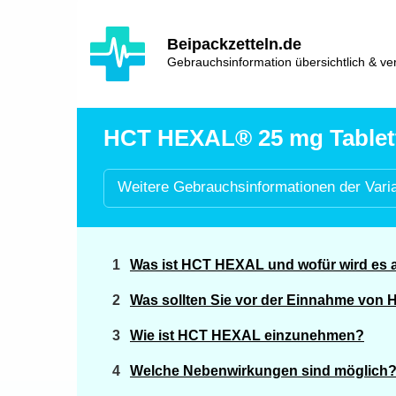
Hauptinhalt
Hlavní
Beipackzetteln.de
navigace
Gebrauchsinformation übersichtlich & ver
HCT HEXAL® 25 mg Tablette
Weitere
Gebrauchsinformationen der
Vari
Was ist HCT HEXAL und wofür wird es
Was sollten Sie vor der Einnahme vo
Wie ist HCT HEXAL einzunehmen?
Welche Nebenwirkungen sind möglich