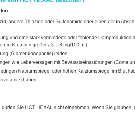
ahme von HCT HEXAL beachten?
den
zid, andere Thiazide oder Sulfonamide oder einen der in Abschn
ng und eine stark verminderte oder fehlende Harnproduktion ha
erum-Kreatinin größer als 1,8 mg/100 ml)
ng (Glomerulonephritis) leiden
ungen wie Leberversagen mit Bewusstseinsstörungen (Coma un
iedrigen Natriumspiegel oder hohen Kalziumspiegel im Blut habe
povolämie) haben
ft, dürfen Sie HCT HEXAL nicht einnehmen. Wenn Sie glauben, das