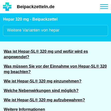
Hauptinhalt
Beipackzetteln.de
Tog
nav
Hepar 320 mg - Beipackzettel
Weitere
Varianten von hepar
Was ist Hepar-SL® 320 mg und wofür wird es
angewendet?
Was müssen Sie vor der Einnahme von Hepar-SL® 320
mg beachten?
Wie ist Hepar-SL® 320 mg einzunehmen?
Welche Nebenwirkungen sind möglich?
Wie ist Hepar-SL® 320 mg aufzubewahren?
Weitere Informationen