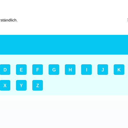
ständlich.
D
E
F
G
H
I
J
K
X
Y
Z