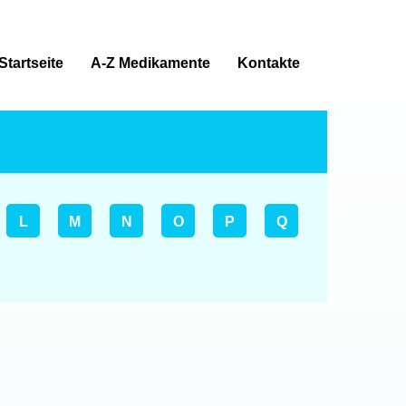
Startseite
A-Z Medikamente
Kontakte
L
M
N
O
P
Q