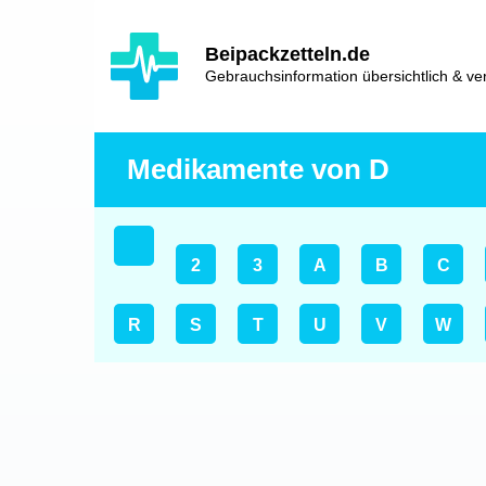
Hauptinhalt
Hlavní
Beipackzetteln.de
navigace
Gebrauchsinformation übersichtlich & ver
Medikamente von D
2
3
A
B
C
R
S
T
U
V
W