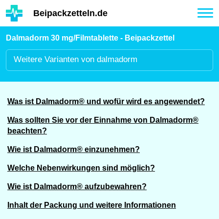
Hauptinhalt
Beipackzetteln.de
Tog
nav
Dalmadorm 30 mg/Filmtablette - Beipackzettel
Weitere
Varianten von dalmadorm
Was ist Dalmadorm® und wofür wird es angewendet?
Was sollten Sie vor der Einnahme von Dalmadorm®
beachten?
Wie ist Dalmadorm® einzunehmen?
Welche Nebenwirkungen sind möglich?
Wie ist Dalmadorm® aufzubewahren?
Inhalt der Packung und weitere Informationen